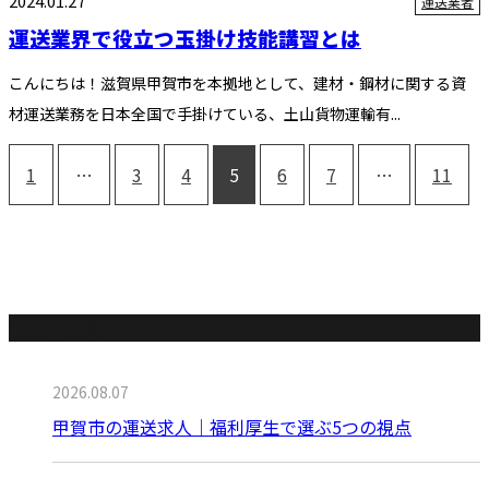
2024.01.27
運送業者
運送業界で役立つ玉掛け技能講習とは
こんにちは！滋賀県甲賀市を本拠地として、建材・鋼材に関する資
材運送業務を日本全国で手掛けている、土山貨物運輸有...
1
…
3
4
5
6
7
…
11
最近の投稿
2026.08.07
甲賀市の運送求人｜福利厚生で選ぶ5つの視点