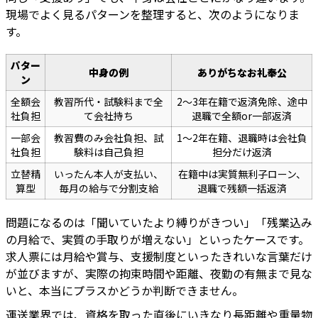
現場でよく見るパターンを整理すると、次のようになりま
す。
パター
中身の例
ありがちなお礼奉公
ン
全額会
教習所代・試験料まで全
2〜3年在籍で返済免除、途中
社負担
て会社持ち
退職で全額or一部返済
一部会
教習費のみ会社負担、試
1〜2年在籍、退職時は会社負
社負担
験料は自己負担
担分だけ返済
立替精
いったん本人が支払い、
在籍中は実質無利子ローン、
算型
毎月の給与で分割支給
退職で残額一括返済
問題になるのは「聞いていたより縛りがきつい」「残業込み
の月給で、実質の手取りが増えない」といったケースです。
求人票には月給や賞与、支援制度といったきれいな言葉だけ
が並びますが、実際の拘束時間や距離、夜勤の有無まで見な
いと、本当にプラスかどうか判断できません。
運送業界では、資格を取った直後にいきなり長距離や重量物