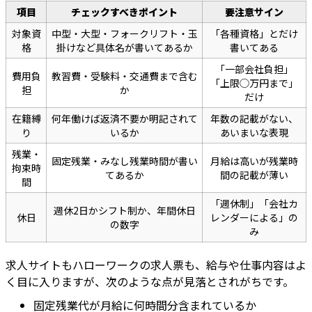
項目
チェックすべきポイント
要注意サイン
対象資
中型・大型・フォークリフト・玉
「各種資格」とだけ
格
掛けなど具体名が書いてあるか
書いてある
「一部会社負担」
費用負
教習費・受験料・交通費まで含む
「上限◯万円まで」
担
か
だけ
在籍縛
何年働けば返済不要か明記されて
年数の記載がない、
り
いるか
あいまいな表現
残業・
固定残業・みなし残業時間が書い
月給は高いが残業時
拘束時
てあるか
間の記載が薄い
間
「週休制」「会社カ
週休2日かシフト制か、年間休日
休日
レンダーによる」の
の数字
み
求人サイトもハローワークの求人票も、給与や仕事内容はよ
く目に入りますが、次のような点が見落とされがちです。
固定残業代が月給に何時間分含まれているか