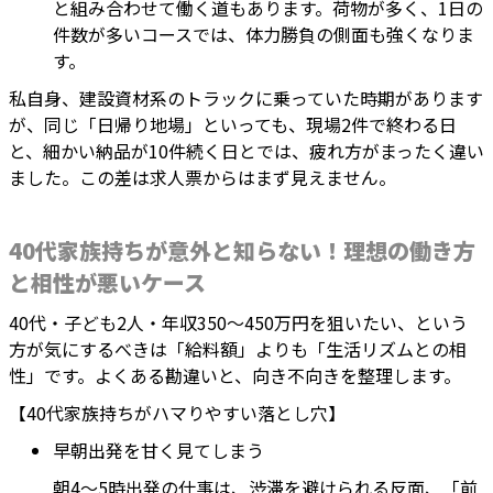
と組み合わせて働く道もあります。荷物が多く、1日の
件数が多いコースでは、体力勝負の側面も強くなりま
す。
私自身、建設資材系のトラックに乗っていた時期があります
が、同じ「日帰り地場」といっても、現場2件で終わる日
と、細かい納品が10件続く日とでは、疲れ方がまったく違い
ました。この差は求人票からはまず見えません。
40代家族持ちが意外と知らない！理想の働き方
と相性が悪いケース
40代・子ども2人・年収350〜450万円を狙いたい、という
方が気にするべきは「給料額」よりも「生活リズムとの相
性」です。よくある勘違いと、向き不向きを整理します。
【40代家族持ちがハマりやすい落とし穴】
早朝出発を甘く見てしまう
朝4〜5時出発の仕事は、渋滞を避けられる反面、「前