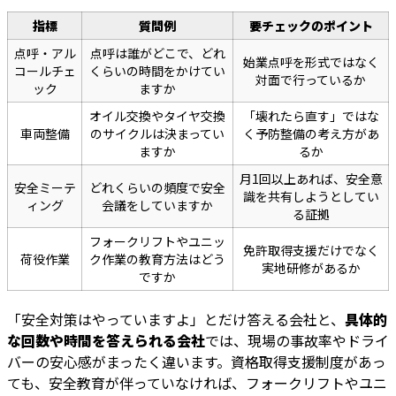
指標
質問例
要チェックのポイント
点呼・アル
点呼は誰がどこで、どれ
始業点呼を形式ではなく
コールチェ
くらいの時間をかけてい
対面で行っているか
ック
ますか
オイル交換やタイヤ交換
「壊れたら直す」ではな
車両整備
のサイクルは決まってい
く予防整備の考え方があ
ますか
るか
月1回以上あれば、安全意
安全ミーテ
どれくらいの頻度で安全
識を共有しようとしてい
ィング
会議をしていますか
る証拠
フォークリフトやユニッ
免許取得支援だけでなく
荷役作業
ク作業の教育方法はどう
実地研修があるか
ですか
「安全対策はやっていますよ」とだけ答える会社と、
具体的
な回数や時間を答えられる会社
では、現場の事故率やドライ
バーの安心感がまったく違います。資格取得支援制度があっ
ても、安全教育が伴っていなければ、フォークリフトやユニ