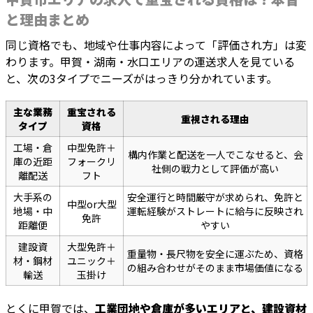
と理由まとめ
同じ資格でも、地域や仕事内容によって「評価され方」は変
わります。甲賀・湖南・水口エリアの運送求人を見ている
と、次の3タイプでニーズがはっきり分かれています。
主な業務
重宝される
重視される理由
タイプ
資格
工場・倉
中型免許＋
構内作業と配送を一人でこなせると、会
庫の近距
フォークリ
社側の戦力として評価が高い
離配送
フト
大手系の
安全運行と時間厳守が求められ、免許と
中型or大型
地場・中
運転経験がストレートに給与に反映され
免許
距離便
やすい
建設資
大型免許＋
重量物・長尺物を安全に運ぶため、資格
材・鋼材
ユニック＋
の組み合わせがそのまま市場価値になる
輸送
玉掛け
とくに甲賀では、
工業団地や倉庫が多いエリアと、建設資材