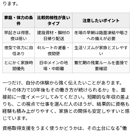
ります。
家庭・体力の条
比較的相性が良い
注意したいポイント
件
タイプ
早起きは得意、
建設資材・鋼材の
冬場の早朝は路面凍結や暗さ
夜は弱い
日帰り配送
への備えが必要
夜型で体力に自
4tルートの遅番・
生活リズムが家族とズレやす
信あり
夜間便
い
とにかく家族時
日中メインの地
繁忙期の残業ルールを面接で
間優先
場・中距離
要確認
一つだけ、自分の体験から強く伝えたいことがあります。
「今の体力で10年後もその働き方が続けられるか」を、面
接前に一度イメージしてみてください。短期的な年収の差よ
りも、この視点で仕事を選んだ人のほうが、結果的に資格も
経験も積み上がりやすく、家族との関係も安定しやすいと感
じています。
資格取得支援をうまく使うかどうかは、その土台になる“働