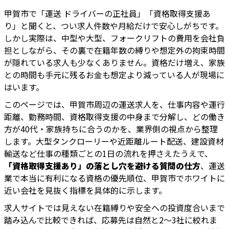
甲賀市で「運送 ドライバーの正社員」「資格取得支援あ
り」と聞くと、つい求人件数や月給だけで安心しがちです。
しかし実際は、中型や大型、フォークリフトの費用を会社負
担としながら、その裏で在籍年数の縛りや想定外の拘束時間
が隠れている求人も少なくありません。資格だけ増え、家族
との時間も手元に残るお金も想定より減っている人が現場に
はいます。
このページでは、甲賀市周辺の運送求人を、仕事内容や運行
距離、勤務時間、資格取得支援の中身まで分解し、どの働き
方が40代・家族持ちに合うのかを、業界側の視点から整理
します。大型タンクローリーや近距離ルート配送、建設資材
輸送など仕事の種類ごとの1日の流れを押さえたうえで、
「資格取得支援あり」の落とし穴を避ける質問の仕方
、運送
業で本当に有利になる資格の優先順位、甲賀市でホワイトに
近い会社を見抜く指標を具体的に示します。
求人サイトでは見えない在籍縛りや安全への投資度合いまで
踏み込んで比較できれば、応募先は自然と2〜3社に絞れま