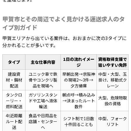
甲賀市とその周辺でよく見かける運送求人のタ
イプ別ガイド
甲賀エリアから出ている案件は、おおまかに次の3タイプに
分かれることが多いです。
1日の流れイメー
資格取得支援で
タイプ
主な仕事内容
ジ
狙いやすい免許
建設資
ユニック車で鉄
早朝出発→京阪神
中型・大型、玉
材・鋼材
骨やコンクリ製
の現場2〜3件→
掛け、移動式ク
配送
品を現場へ
夕方帰庫
レーン
タンクロ
ガソリンスタン
朝点呼→積み込み
大型、危険物取
ーリー・
ドや工場へ液体
→決まったルート
扱の資格
燃料配送
輸送
数件
4t近距離
食品や日用品を
シフト制で1日数
中型、フォーク
ルート配
店舗・センター
十件回ることも
リフト
送
へ