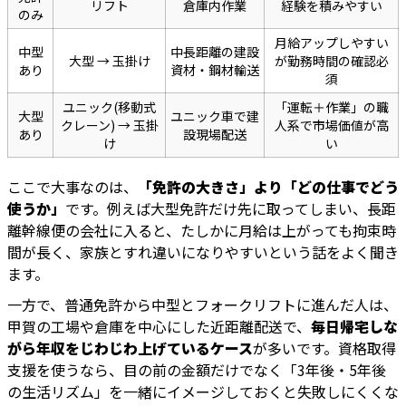
リフト
倉庫内作業
経験を積みやすい
のみ
月給アップしやすい
中型
中長距離の建設
大型 → 玉掛け
が勤務時間の確認必
あり
資材・鋼材輸送
須
ユニック(移動式
「運転＋作業」の職
大型
ユニック車で建
クレーン) → 玉掛
人系で市場価値が高
あり
設現場配送
け
い
ここで大事なのは、
「免許の大きさ」より「どの仕事でどう
使うか」
です。例えば大型免許だけ先に取ってしまい、長距
離幹線便の会社に入ると、たしかに月給は上がっても拘束時
間が長く、家族とすれ違いになりやすいという話をよく聞き
ます。
一方で、普通免許から中型とフォークリフトに進んだ人は、
甲賀の工場や倉庫を中心にした近距離配送で、
毎日帰宅しな
がら年収をじわじわ上げているケース
が多いです。資格取得
支援を使うなら、目の前の金額だけでなく「3年後・5年後
の生活リズム」を一緒にイメージしておくと失敗しにくくな