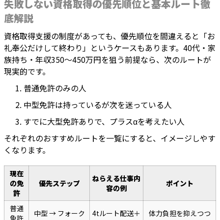
失敗しない資格取得の優先順位と基本ルート徹
底解説
資格取得支援の制度があっても、優先順位を間違えると「お
礼奉公だけして終わり」というケースもあります。40代・家
族持ち・年収350〜450万円を狙う前提なら、次のルートが
現実的です。
普通免許のみの人
中型免許は持っているが次を迷っている人
すでに大型免許ありで、プラスαを考えたい人
それぞれのおすすめルートを一覧にすると、イメージしやす
くなります。
現在
ねらえる仕事内
の免
優先ステップ
ポイント
容の例
許
普通
中型 → フォーク
4tルート配送＋
体力負担を抑えつつ
免許