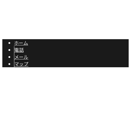
土山貨物運輸有限会社は滋賀県甲賀市の運送業者です｜ドラ
Copyright © 滋賀県甲賀市で建設資材運送などのご依頼は土山貨物運輸有
限会社におまかせ. All rights reserved.
ホーム
電話
メール
マップ